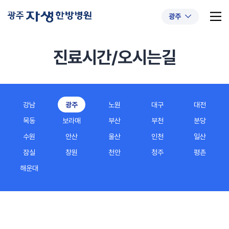
광주
진료시간/오시는길
추천 검색어
#초음파약침
#척추압박골절
강남
광주
노원
대구
대전
#교통사고후유증
#허리디스크
#목디스크
목동
보라매
부산
부천
분당
#추나요법
수원
안산
울산
인천
일산
잠실
창원
천안
청주
평촌
해운대