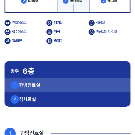
간호데스크
대기실
상담실
접수데스크
약국
임상실험/바이오
입/퇴원
출입구
6층
광주
한방진료실
1
침치료실
2
한방진료실
1