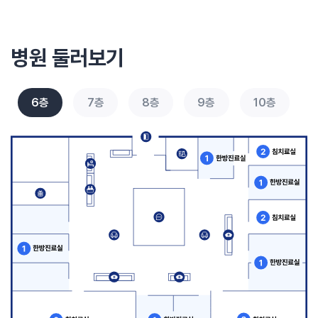
병원 둘러보기
6층
7층
8층
9층
10층